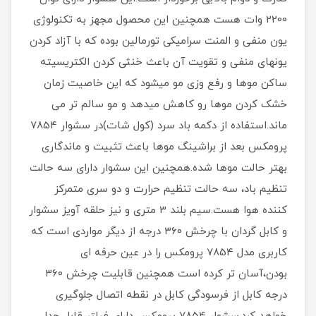
2200 وات هست همچنین این محصول مجهز به تکنولوژی
یون منفی و المنت سرامیکی تورمالین بوده که با آزاد کردن
یونهای منفی و تقویت آن باعث خنثی کردن الکتریسیته
ساکن موها و رفع وزی مو میشود که این خاصیت زمان
خشک کردن موها رو کاهش میدهد و مو سالم تر می
ماند.استفاده از دکمه باد سرد (کول شات)در سشوار 7854
پرومکس بعد از براشینگ موها باعث تثبیت و ماندگاری
بهتر حالت موها شده.همچنین این سشوار دارای سه حالت
تنظیم باد، سه حالت تنظیم حرارت و دو سری متمرکز
کننده هوا هست.سیم بلند 3 متری و نیز حلقه آویز سشوار
و کابل گردان با چرخش ۳۶۰ درجه از دیگر مواردی است که
کاربری مدل 7854 پرومکس را در عین حرفه ای
بودن،آسان تر کرده است همچنین قابلیت چرخش ۳۶۰
درجه کابل از فرسودگی کابل در نقطه اتصال جلوگیری