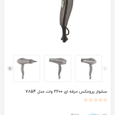
سشوار پرومکس حرفه ای 2200 وات مدل 7854
برند :
پرومکس
دسته :