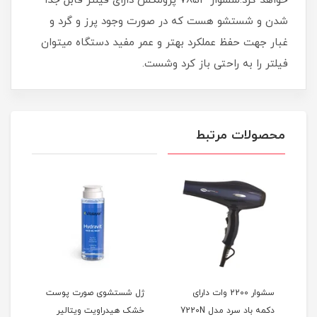
خواهد کرد.سشوار 7854 پرومکس دارای فیلتر قابل جدا
شدن و شستشو هست که در صورت وجود پرز و گرد و
غبار جهت حفظ عملکرد بهتر و عمر مفید دستگاه میتوان
فیلتر را به راحتی باز کرد وشست.
محصولات مرتبط
 رنگ
سشوار 2200 وات دارای
ژل شستشوی صورت پوست
دکمه باد سرد مدل 7220N
خشک هیدراویت ویتالیر
(پو