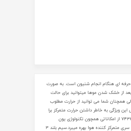
 که دارای دکمه ای ویژه برای افردا حرفه ای هنگام انجام شنیون است. به صورت
بعد از خشک شدن موها میتوانید برای حالت
لی همچنان شما می توانید از حرارت مطلوب
رای کار حالت دهی (Styling)و شینیون می باشد.از طرفی این ویژگی به خاطر داشتن حرارت متمرکز برا
مش با فویل یا کلاه خیلی مناسب بوده و نتیجه کار را بهتر خواهد کرد.در کنار این امکان ویژه،این سشوار پرومکس مدل ۷۴۳۳ از امکاناتی همچون تکنولوژی یون
منفی(ضد وزی و رفع الکتریسیته ساکن مو)،دکمه باد سرد(کول شات)،سه حالت تنظیم باد،سه حالت تنظیم حرارت و سه سری متمرکز کننده هوا بهره میبرد.سیم بلند ۳