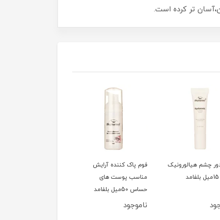
ور چشم هیالورونیک
فوم پاک کننده آرایش
سشوار 1200وات تاشو
مناسب پوست های
کوئین مدل HD320
حساس 50میل بلفامد
ود
ناموجود
ناموجود