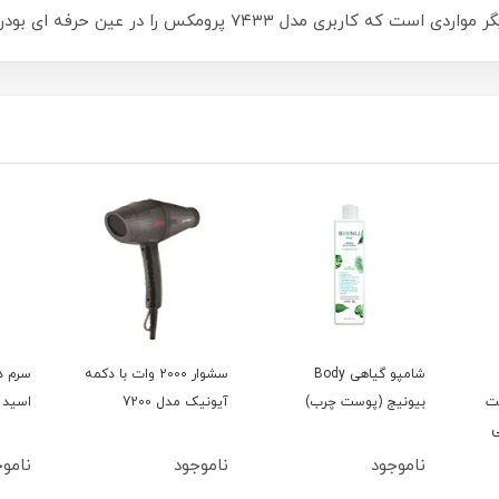
۷ پرومکس را در عین حرفه ای بودن،آسان تر کرده است.
شامپو گیاهی Body
سشوار 2000 وات با دکمه
سرم د
ت
بیونیج (پوست چرب)
آیونیک مدل 7200
اسید 15میل بلفامد
میلی
ناموجود
ناموجود
ناموج