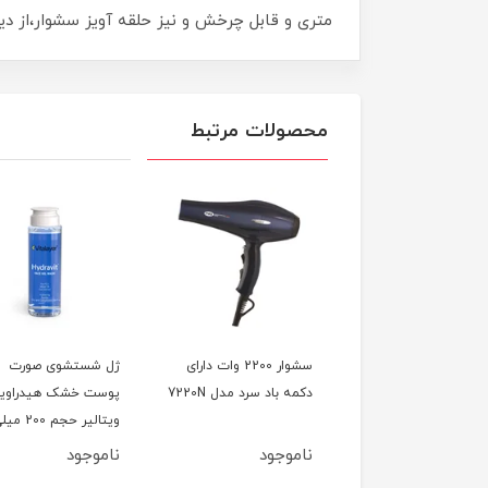
متری و قابل چرخش و نیز حلقه آویز سشوار،از دیگر مواردی است که کاربری مدل ۴۳۳
محصولات مرتبط
سشوار 2100 وات در دو
سشوار 2200 وات دارای
ژل شستشوی صورت
مختلف مدل 7350
دکمه باد سرد مدل 7220N
پوست خشک هیدراوی
ویتالیر حجم 200 
لیتر
وجود
ناموجود
ناموجود