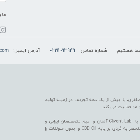
ما ر
شماره تماس:
02191093949
آدرس ایمیل:
.com
اغری، با بیش از یک دهه تجربه، در زمینه تولید
 مو فعالیت می کند.
ما با بهره گیری از سلول های بنیادی گیاهی، همکاری با Clivent-Lab آلمان و تیم متخصصان ایرانی و
آلمانی در واحد تحقیق و توسعه (R&D)، فرمولاسیون منحصر به فردی بر پایه CBD Oil و بدون سولفات را