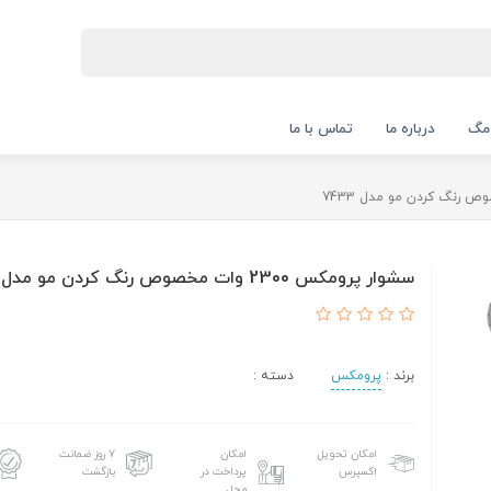
 مگ
درباره ما
تماس با ما
سشوار پرومکس 2300 وات مخصوص رنگ کردن مو مدل 7433
برند :
پرومکس
دسته :
امکان تحویل
امکان
۷ روز ضمانت
اکسپرس
پرداخت در
بازگشت
محل