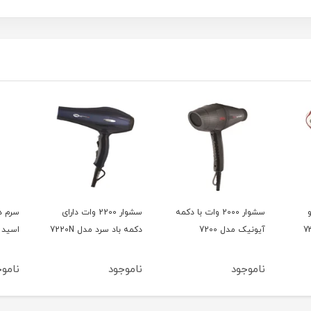
و
سشوار 2000 وات با دکمه
سشوار 2200 وات دارای
سرم د
آیونیک مدل 7200
دکمه باد سرد مدل 7220N
اسید 15میل بلفامد
ناموجود
ناموجود
ناموج