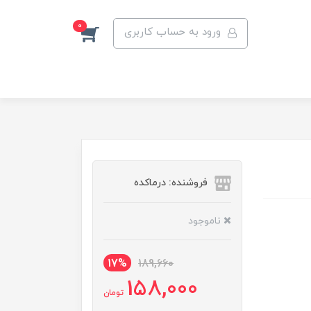
0
ورود به حساب کاربری
فروشنده: درماکده
ناموجود
17%
189,660
158,000
تومان