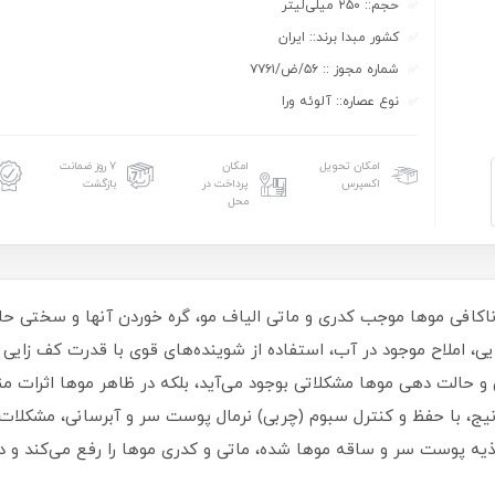
حجم:: ۲۵۰ میلی‌لیتر
کشور مبدا برند:: ایران
شماره مجوز :: ۵۶/ض/۷۷۶۱
نوع عصاره:: آلوئه ورا
امکان تحویل
امکان
۷ روز ضمانت
اکسپرس
پرداخت در
بازگشت
محل
یج:خشکی و رطوبت ناکافی موها موجب کدری و ماتی الیاف مو، گره خوردن آنها و س
ی، املاح موجود در آب، استفاده از شوینده‌های قوی با قدرت کف زایی 
و حالت دهی موها مشکلاتی بوجود می‌آید، بلکه در ظاهر موها اثرات م
با حفظ و کنترل سبوم (چربی) نرمال پوست سر و آبرسانی، مشکلات نا
یه پوست سر و ساقه موها شده، ماتی و کدری موها را رفع می‌کند و در