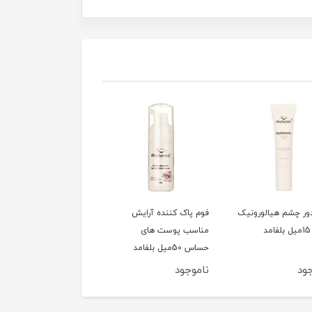
ور چشم هیالورونیک
فوم پاک کننده آرایش
سشوار 1200وات تاشو
مناسب پوست های
کوئین مدل HD320
حساس 50میل بلفامد
ود
ناموجود
ناموجود