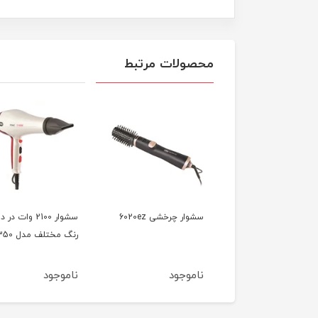
محصولات مرتبط
سشوار کلاهی 1000 وات
سشوار چرخشی 6020ez
سشوار 2100 وات در د
وص سالن مدل 7740
رنگ مختلف مدل 7350
وجود
ناموجود
ناموجود