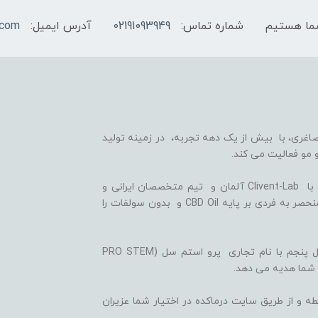
شماره تماس:
02191093949
آدرس ایمیل:
.com
اغری، با بیش از یک دهه تجربه، در زمینه تولید
 مو فعالیت می کند.
ما با بهره گیری از سلول های بنیادی گیاهی، همکاری با Clivent-Lab آلمان و تیم متخصصان ایرانی و
آلمانی در واحد تحقیق و توسعه (R&D)، فرمولاسیون منحصر به فردی بر پایه CBD Oil و بدون سولفات را
ثمره این تلاش ها، تولید شامپوها و شوینده های نسل پنجم با نام تجاری پرو استم سل (PRO STEM
 شما هدیه می دهد.
ه و از طریق سایت درماکده در اختیار شما عزیران