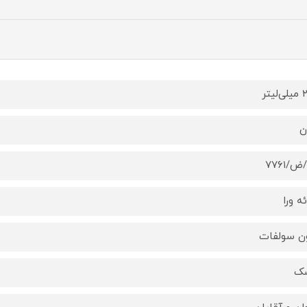
یتر
ن
ه ورا
ن سولفات
ک