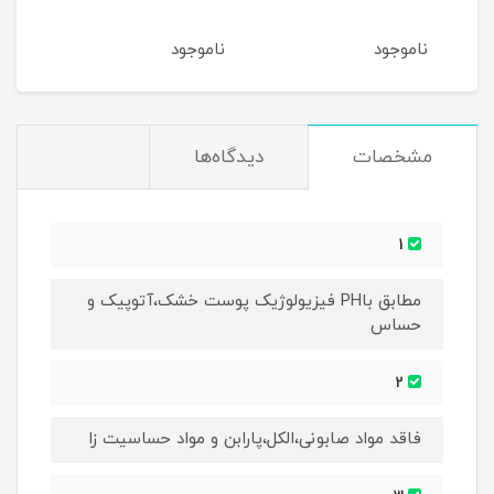
میلی
ناموجود
ناموجود
نام
مشخصات
دیدگاه‌ها
1
مطابق باPH فیزیولوژیک پوست خشک،آتوپیک و
حساس
2
فاقد مواد صابونی،الکل،پارابن و مواد حساسیت زا