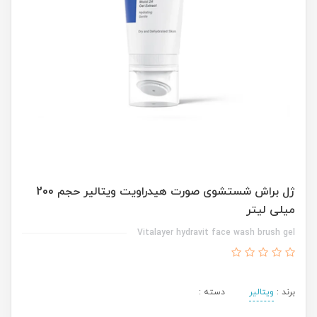
ژل براش شستشوى صورت هیدراویت ویتالیر حجم 200
میلی لیتر
Vitalayer hydravit face wash brush gel
برند :
ویتالیر
دسته :