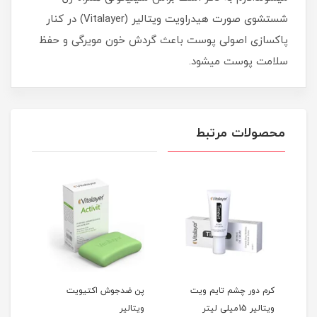
شستشوی صورت هیدراویت ویتالیر (Vitalayer) در کنار
پاکسازی اصولی پوست باعث گردش خون مویرگی و حفظ
سلامت پوست میشود.
محصولات مرتبط
تی
کرم دور چشم تایم ویت
پن ضدجوش اکتیویت
ویتالیر 15میلی لیتر
ویتالیر