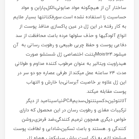
ساختار آن از هیچگونه مواد صابونی،الکل،پارابن و مواد
حساسیت زا استفاده نشده است.سورفکتانتها بسیار ملایم
به کار رفته در این ژل در عین پاکسازی منافذ پوست از
انواع آلودگیها و حذف سلولها مرده باعث محافظت از سد
دفاعی پوست و حفظ چربی طبیعی و رطوبت رسانی به آن
میشود.Moist24پتنت اختصاصی ژل شستشو صورت
هیدراویت ویتالیر به عنوان مرطوب کننده مداوم و طولانی
مدت 24 ساعته عمل میکند.از طرفی عصاره جو دو سر در
این ژل علاوه بر خاصیت آبرسانی،با خارش و التهاب
پوست مقابله میکند.
آلانتوئین،دکسپنتنول،سدیمPCA،نیاسینامید از دیگر
ترکیبات مغذی و رطوبت رسان در این محصول که دارای
خواص دیگری همچون ترمیم کنندگی،ضد قرمزی،روشن
کنندگی و...هستند و باعث تسکین،شادابی و لطافت پوست
میشوند.لازم به ذکر است براش سیلیکونی همراه ژل