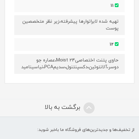
11
تهیه شده لابراتوارها پیشرفته،زیر نظر متخصصین
پوست
12
حاوی پتنت اختصاصیMoist 24،عصاره جو
دوسر،آلانتوئین،دکسپنتنول،سدیمPCA،نیاسینامید
برگشت به بالا
از تخفیف‌ها و جدیدترین‌های فروشگاه ما باخبر شوید: