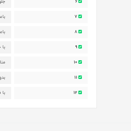
جلو
6
با
7
باع
8
با 
9
منا
10
بدو
11
با 
12