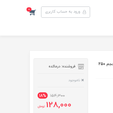
0
ورود به حساب کاربری
میسلار واتر ویتامین C ویتالیر مناسب برای انوع پوست حجم 250
فروشنده: درماکده
ناموجود
18%
154,300
128,000
تومان