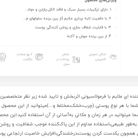
ویژگی‌های محصول
1: دارای ترکیبات بسیار سبک و فاقد الکل،پارابن و مواد...
2: با خاصیت لایه برداری ملایم (از بین برنده سلولهای م...
3: با قابلیت شفاف سازی و روشن کنندگی پوست
4: از بین برنده جوش و آکنه
امکان تحویل
امکان
۷ روز ضمانت
اکسپرس
پرداخت در
بازگشت
محل
ر ویتامین سی ویتالیر(Vitalayer)پاک کننده ای ملایم با فرمولاسیونی اثربخش و تایید شده 
رو شما با هر نوع پوستی (چرب،خشک،مختلط و…)میتوانید از این محصول به
با آب ندارد،شما میتوانید در هر زمان و مکانی به‌آسانی از آن استفاده کنید.ای
ود.به‌طور طبیعی،استفاده مداوم از این پاک‌کننده موجب شفافیت و ر
این میسلارواتر فوایدی همچون یکدست کردن پوست،درخشندگی،افزایش خاصیت ارتجاعی