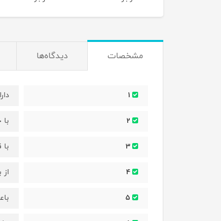
مشخصات
دیدگاه‌ها
دار
1
با 
2
با 
3
از 
4
باع
5