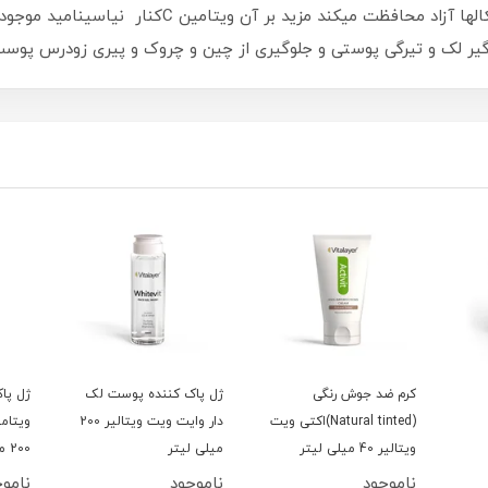
قابلیت آنتی اکسیدانی بالا از پوست در برابر رادیکالها
 لک و تیرگی پوستی و جلوگیری از چین و چروک و پیری زودرس پوس
کرم ضد جوش رنگی
ژل پاک کننده پوست لک
ژل پا
(Natural tinted)اکتی ویت
دار وایت ویت ویتالیر 200
ویتام
ویتالیر 40 میلی لیتر
میلی لیتر
200 میلی لیتر
ناموجود
ناموجود
ناموج