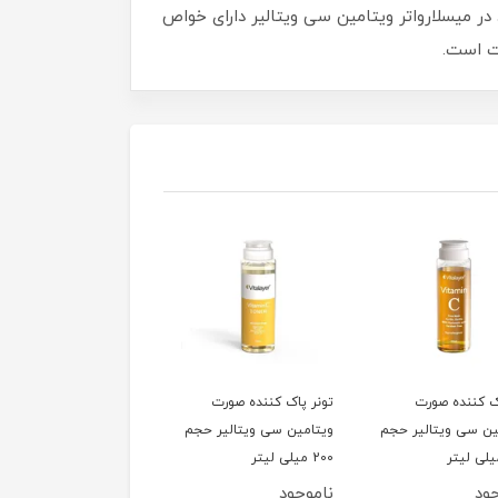
 آزاد محافظت میکند مزید بر آن ویتامین Cکنار نیاسینامید موجود در میسلارواتر ویتامین سی ویتالیر دارای خواص
ت است.
ک کننده صورت
تونر پاک کننده صورت
شامپو گیاهی Body
ین سی ویتالیر حجم
ویتامین سی ویتالیر حجم
بیونیج (پوست چرب)
200 میلی لیتر
ود
ناموجود
ناموجود