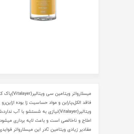
میسلاروات
فاقد الکل،پارابن و مواد حساسیت زا بوده ازاین‌
ویتالیر(Vitalayer)نیازی به شستشو 
املاح و ناخالصی است و باعث لایه برداری میش
مقادیر زیادی ویتامین Cدر 