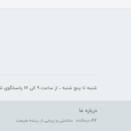
شنبه تا پنج شنبه ، از ساعت 9 الی 17 پاسخگوی شما هستیم
درباره ما
## درماکده: سلامتی و زیبایی از ریشه طبیعت