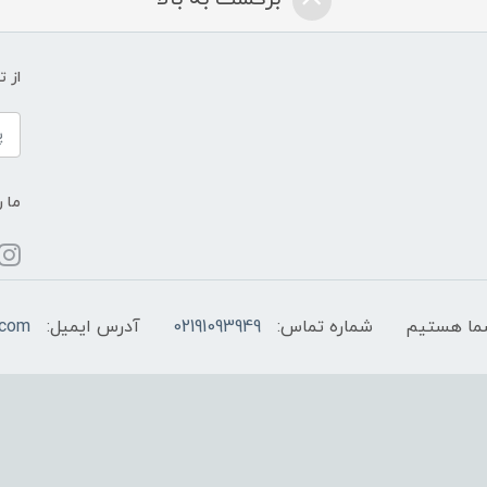
از 
ما ر
شماره تماس:
02191093949
آدرس ایمیل:
.com