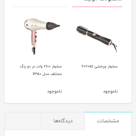
سشوار چرخشی 6020ez
سشوار 2100 وات در دو رنگ
مختلف مدل 7350
آیونی
ناموجود
ناموجود
نام
مشخصات
دیدگاه‌ها