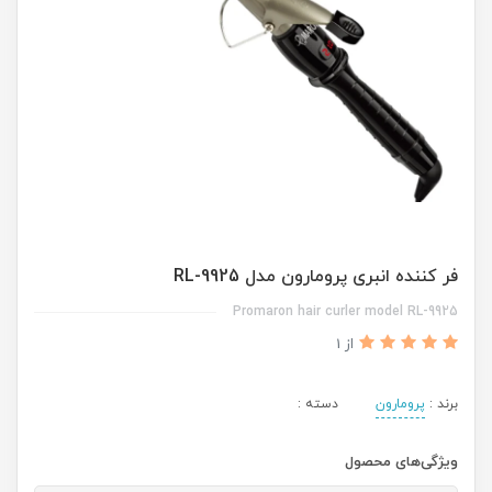
فر کننده انبری پرومارون مدل RL-9925
Promaron hair curler model RL-9925
از 1
برند :
پرومارون
دسته :
ویژگی‌های محصول