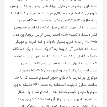
است.این ریش تراش دارای تیغه های بسیار برنده از جنس
کروم جهت اصلاح حجم بالای مو است.همچنین 4 شانه با
پایه فلزی (۳,۶,۱۰,۱۳میلی متر) به همراه دستگاه موجود
است و اینکه جهت تنظیم طول تیغه یک اهرم مخروطی
کنار دستگاه تعبیه شده است.ریش تراش پرومارون مدل
RL-705 از بدنه فلزی بسیار بادوام و ضد ضربه برخوردار
است که طراحی آن مربوط به آمریکا است و یک دستگاه
کاملاً حرفه ای و قدرتمند است که نه تنها برای استفاده
شخصی بلکه برای استفاده سالنی هم انتخاب عالی
است.این ریش تراش پرومارون مدل RL-705 مجهز به
موتوری پر قدرت با باطری سوپر لیتیوم هست که با سه
ساعت شارژ قابلیت استفاده به مدت ۲۴۰ دقیقه بدون
سیم را دارد و خوشبختانه بعد از اتمام شارژ با اتصال
مستقیم به برق می توان از آن استفاده کرد.روی بدنه
ریش تراش پرومارون مدل RL-705 یک نمایشگر LCD