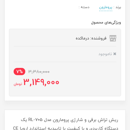
برند :
پرومارون
دسته :
ویژگی‌های محصول
فروشنده: درماکده
ناموجود
7%
3,380,000
3,149,000
تومان
ریش تراش برقی و شارژی پرومارون مدل RL-705 یک
دستگاه کاربردی و با کیفیت با تاییدیه استاندارد اروپا CE