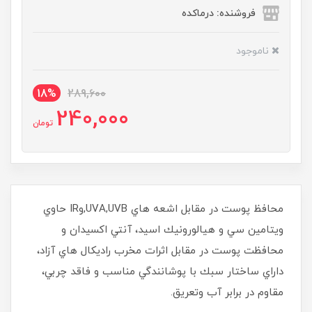
فروشنده: درماکده
ناموجود
18%
289,600
240,000
تومان
محافظ پوست در مقابل اشعه هاي UVA,UVB,وIR حاوي
ويتامين سي و هيالورونيك اسيد، آنتي اكسيدان و
محافظت پوست در مقابل اثرات مخرب راديكال هاي آزاد،
داراي ساختار سبك با پوشانندگي مناسب و فاقد چربي،
مقاوم در برابر آب وتعريق.