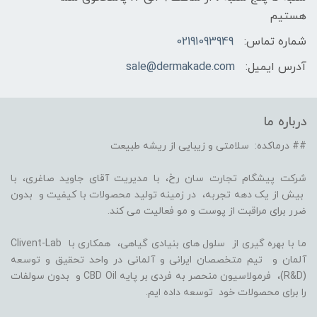
هستیم
شماره تماس:
02191093949
آدرس ایمیل:
sale@dermakade.com
درباره ما
## درماکده: سلامتی و زیبایی از ریشه طبیعت
شرکت پیشگام تجارت سان رخ، با مدیریت آقای جاوید صاغری، با
بیش از یک دهه تجربه، در زمینه تولید محصولات با کیفیت و بدون
ضرر برای مراقبت از پوست و مو فعالیت می کند.
ما با بهره گیری از سلول های بنیادی گیاهی، همکاری با Clivent-Lab
آلمان و تیم متخصصان ایرانی و آلمانی در واحد تحقیق و توسعه
(R&D)، فرمولاسیون منحصر به فردی بر پایه CBD Oil و بدون سولفات
را برای محصولات خود توسعه داده ایم.