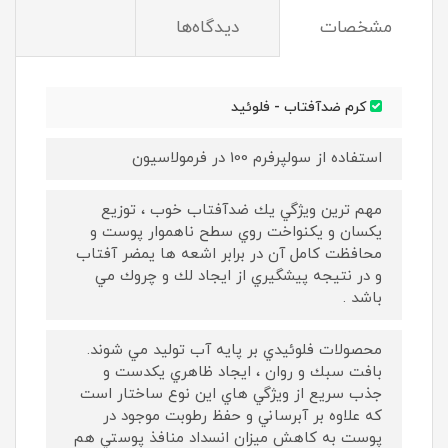
مشخصات
دیدگاه‌ها
كرم ضدآفتاب - فلوئيد
استفاده از سولپرفرم 100 در فرمولاسيون
مهم ترين ويژگي يك ضدآفتاب خوب ، توزيع
يكسان و يكنواخت روي سطح ناهموار پوست و
محافظت كامل آن در برابر اشعه ها يمضر آفتاب
و در نتيجه پيشگيري از ايجاد لك و چروك مي
باشد .
محصولات فلوئيدي بر پايه آب توليد مي شوند.
بافت سبك و روان ، ايجاد ظاهري يكدست و
جذب سريع از ويژگي هاي اين نوع ساختار است
كه علاوه بر آبرساني و حفظ رطوبت موجود در
پوست به كاهش ميزان انسداد منافذ پوستي هم