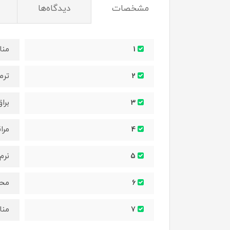
مشخصات
دیدگاه‌ها
منا
1
ترم
2
برا
3
مرا
4
نرم
5
محا
6
منا
7