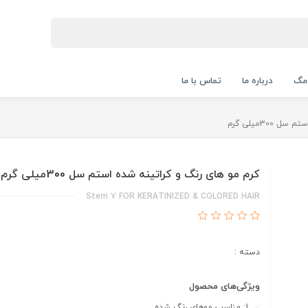
 مگ
درباره ما
تماس با ما
300میلی گرم
کرم مو های رنگ و کراتینه شده استم سل 300میلی گرم
Stem 7 FOR KERATINIZED & COLORED HAIR
دسته :
ویژگی‌های محصول
1: مناسب موهای رنگ شده