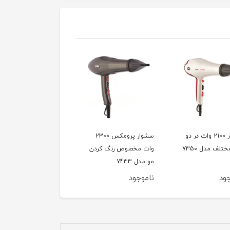
سشوار 2100 وات در دو
سشوار پرومکس 2300
سشوار حرفه ای 
تلف مدل 7350
وات مخصوص رنگ کردن
پرومکس مدل 7842
مو مدل 7433
ود
ناموجود
ناموجود