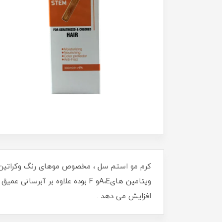
کرم مو استم سل ، مخصوص موهای رنگ وکراتین شده
ویتامین هایA،Eو F بوده علاوه ب
افزایش می دهد .