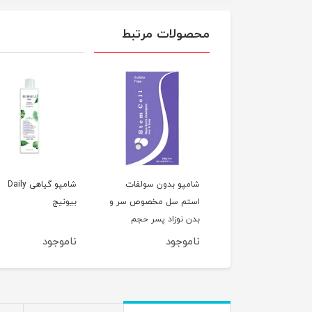
محصولات مرتبط
 شست و شوی بعد از
شامپو بدون سولفات
شامپو گیاهی Daily
ت مو فاقد سوفات
استم سل مخصوص سر و
بیونیج
 سل حجم 200ML
بدن نوزاد پسر حجم
200ML
وجود
ناموجود
ناموجود