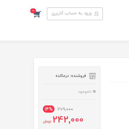
0
ورود به حساب کاربری
فروشنده: درماکده
ناموجود
14%
279,000
242,000
تومان