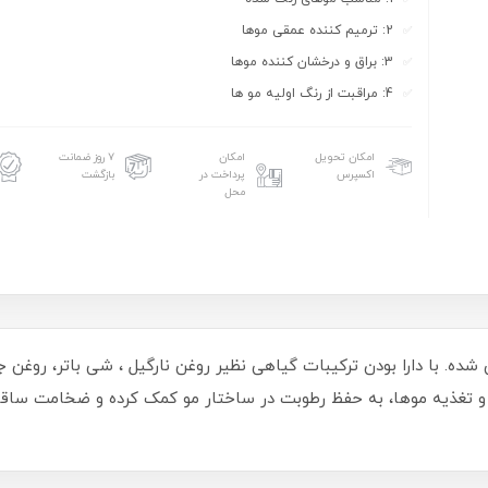
2: ترمیم کننده عمقی موها
3: براق و درخشان کننده موها
4: مراقبت از رنگ اولیه مو ها
امکان تحویل
امکان
۷ روز ضمانت
اکسپرس
پرداخت در
بازگشت
محل
. با دارا بودن ترکیبات گیاهی نظیر روغن نارگیل ، شی باتر، روغن جوا
ر آبرسانی عمیق و تغذیه موها، به حفظ رطوبت در ساختار مو کمک کرده و ضخامت سا