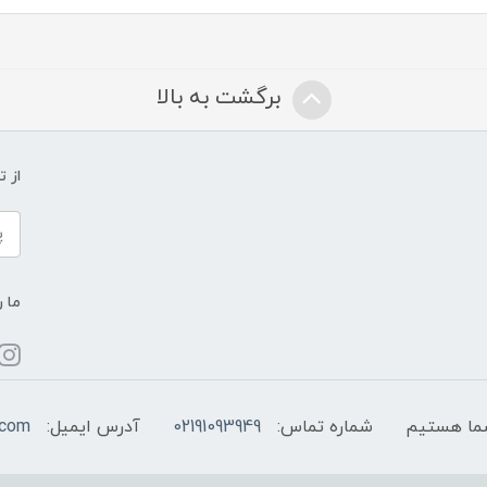
برگشت به بالا
از 
ما ر
شماره تماس:
02191093949
آدرس ایمیل:
.com