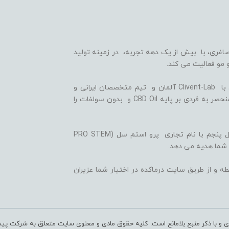
اغری، با بیش از یک دهه تجربه، در زمینه تولید
 مو فعالیت می کند.
ما با بهره گیری از سلول های بنیادی گیاهی، همکاری با Clivent-Lab آلمان و تیم متخصصان ایرانی و
آلمانی در واحد تحقیق و توسعه (R&D)، فرمولاسیون منحصر به فردی بر پایه CBD Oil و بدون سولفات را
ثمره این تلاش ها، تولید شامپوها و شوینده های نسل پنجم با نام تجاری پرو استم سل (PRO STEM
 شما هدیه می دهد.
ه و از طریق سایت درماکده در اختیار شما عزیران
ری و با ذکر منبع بلامانع است. کلیه حقوق مادی و معنوی سایت متعلق به شرکت پی