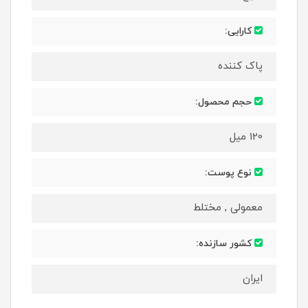
کارایی:
پاک کننده
حجم محصول:
120 میل
نوع پوست:
معمولی , مختلط
کشور سازنده:
ایران