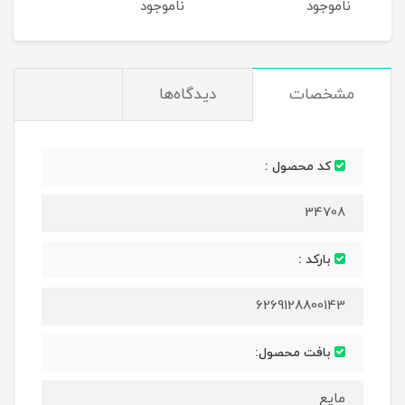
ناموجود
ناموجود
نام
مشخصات
دیدگاه‌ها
کد محصول :
34708
بارکد :
6269128800143
بافت محصول:
مایع