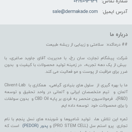
شماره تماس:
02191093949
آدرس ایمیل:
sale@dermakade.com
درباره ما
## درماکده: سلامتی و زیبایی از ریشه طبیعت
شرکت پیشگام تجارت سان رخ، با مدیریت آقای جاوید صاغری، با
بیش از یک دهه تجربه، در زمینه تولید محصولات با کیفیت و بدون
ضرر برای مراقبت از پوست و مو فعالیت می کند.
ما با بهره گیری از سلول های بنیادی گیاهی، همکاری با Clivent-Lab
آلمان و تیم متخصصان ایرانی و آلمانی در واحد تحقیق و توسعه
(R&D)، فرمولاسیون منحصر به فردی بر پایه CBD Oil و بدون سولفات
را برای محصولات خود توسعه داده ایم.
ثمره این تلاش ها، تولید شامپوها و شوینده های نسل پنجم با نام
تجاری پرو استم سل (PRO STEM CELL) و
پدور (PEDOR)
است که