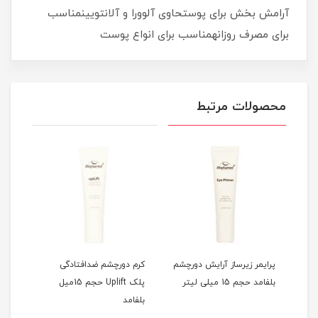
آرامش بخش برای پوستحاوی آلوورا و آلانتویینمناسب
برای مصرف روزانهمناسب برای انواع پوست
محصولات مرتبط
ست
پرایمر زیرساز آرایش دورچشم
کرم دورچشم ضدافتادگی
سرم 
بلفامد حجم 15 میلی لیتر
پلک Uplift حجم 15میل
اسید 15میل ب
بلفامد