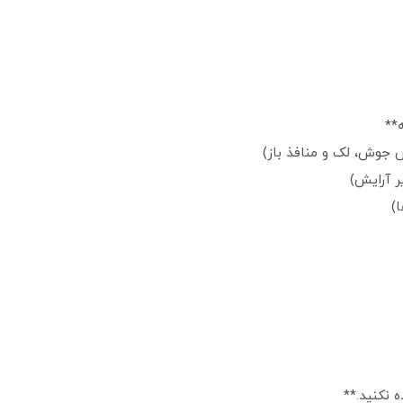
ته**
ر آرایش)
ها)
ه نکنید.**