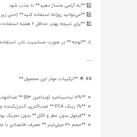
3️⃣ **به آرامی ماساژ دهید** تا جذب شود.
4️⃣ **می‌توانید روزانه استفاده کنید** (حتی زیر کرم ضدآفتاب یا مرطوب‌کننده).
5️⃣ **برای نتیجه بهتر، حداقل 6 هفته استفاده مداوم** داشته باشید.
⚠️ **توجه:** در صورت حساسیت نادر، استفاده 
---
## 🌟 **ترکیبات موثر این محصول:**
🔹 **10% نیاسینامید (ویتامین B3):** ضدالتهاب، روشن‌کننده و تنظیم‌کننده چربی.
🔹 **1% زینک PCA:** ضدباکتری، کنترل‌کننده چربی و بهبوددهنده آکنه.
🔹 **فرمول بدون عطر و الکل:** بدون تحریک
🔹 **حجم 30 میلی‌لیتر:** مصرف اقتصادی با ماندگاری بالا.