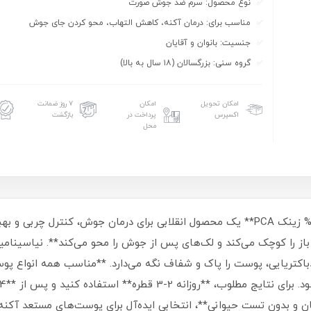
نوع محصول: سرم ضد جوش صورت
مناسب برای: درمان آکنه، کاهش التهاب، محو کردن جای جوش
جنسیت: بانوان و آقایان
گروه سنی: بزرگسالان (۱۸ سال به بالا)
امکان تحویل
امکان
۷ روز ضمانت
اکسپرس
پرداخت در
بازگشت
محل
**سرم ضد جوش اوردینری با 10% نیاسینامید و 1% زینک PCA** یک محصول انقلابی برای درمان
باز را کوچک می‌کند و لک‌های پس از جوش را محو می‌کند**. نیاسینامی
اکتریایی، پوست را پاک و شفاف نگه می‌دارد. **مناسب همه انواع پوس
ن و بدون تست حیوانی**، انتخابی ایده‌آل برای پوست‌های مستعد آکنه