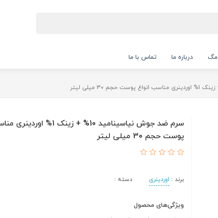
 مگ
درباره ما
تماس با ما
سرم ضد جوش نیاسینامید 10% + زینک 1% ا
پوست حجم 30 میلی لیتر
برند :
اوردینری
دسته :
ویژگی‌های محصول