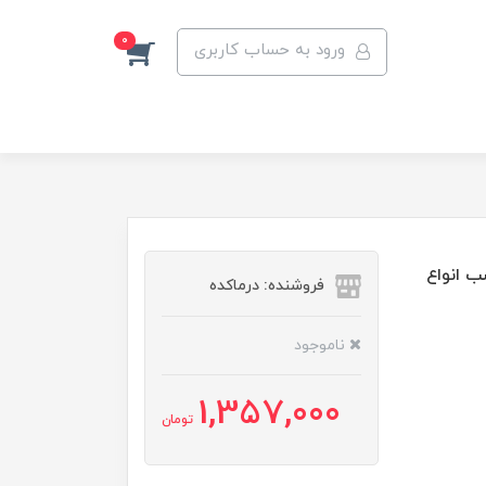
0
ورود به حساب کاربری
وردینری مناسب انواع
فروشنده: درماکده
ناموجود
1,357,000
تومان