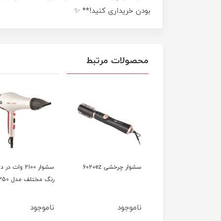
بودن خریداری کنید!** ✨
محصولات مرتبط
سشوار کلاهی 1000 وات
سشوار چرخشی 6020ez
سشوار 2100 وات در د
وص سالن مدل 7740
رنگ مختلف مدل 7350
وجود
ناموجود
ناموجود