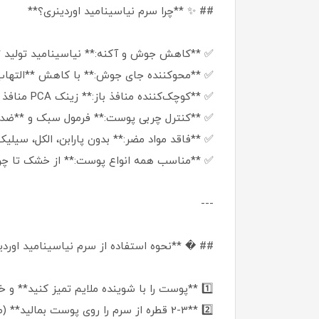
## ✨ **چرا سرم نیاسینامید اوردینری؟**
✅ **کاهش جوش و آکنه:** نیاسینامید تولید **
✅ **محوکننده جای جوش:** با کاهش **التهاب
✅ **کوچک‌کننده منافذ باز:** زینک PCA منافذ را تنگ می‌کند و پوست را **نرم و صاف** می‌کند.
✅ **کنترل چربی پوست:** فرمول سبک و **ضد
✅ **فاقد مواد مضر:** بدون پارابن، الکل، س
✅ **مناسب همه انواع پوست:** از خشک تا چرب، 
---
## � **نحوه استفاده از سرم نیاسینامید اورد
1️⃣ **پوست را با شوینده ملایم تمیز کنید** و خشک نمایید.
2️⃣ **2-3 قطره از سرم را روی پوست بمالید** (صبح و شب قابل استفاده است).