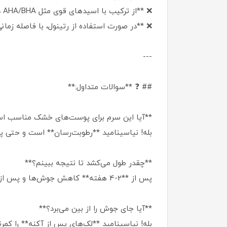
❌ **از ترکیب با اسیدهای قوی مثل AHA/BHA در یک روتین خودداری کنید.**
❌ **در صورت استفاده از رتینول، با فاصله زم
---
## ❓ **سوالات متداول:**
**آیا این سرم برای پوست‌های خشک مناسب 
بله! نیاسینامید **رطوبت‌رسان** است و حتی 
**چقدر طول می‌کشد تا نتیجه ببینم؟**
پس از **2-4 هفته** کاهش جوش‌ها و پس از **6 هفته** کاهش لک‌ها را مشاهده خواهید کرد.
**آیا جای جوش را از بین می‌برد؟**
بله! نیاسینامید **لک‌های پس از آکنه** را کم