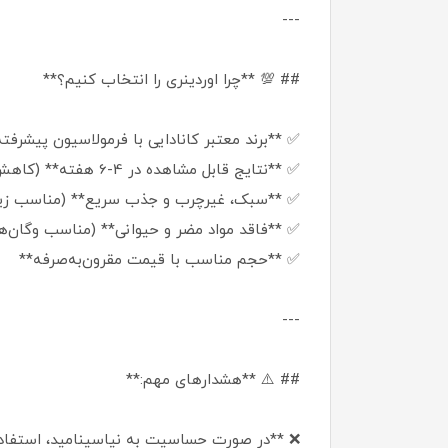
---
## 💯 **چرا اوردینری را انتخاب کنیم؟**
✅ **برند معتبر کانادایی با فرمولاسیون پیشرف
✅ **نتایج قابل مشاهده در 4-6 هفته** (کاهش جوش، لک و منافذ باز)
✅ **سبک، غیرچرب و جذب سریع** (مناسب زی
✅ **فاقد مواد مضر و حیوانی** (مناسب وگان‌
✅ **حجم مناسب با قیمت مقرون‌به‌صرفه**
---
## ⚠️ **هشدارهای مهم:**
❌ **در صورت حساسیت به نیاسینامید، استفاد