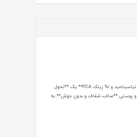
اگر از **جوش‌های سرسفید، سرسیاه، التهابی و جای آن‌ها** رنج می‌برید، **سرم ضد جوش اوردینری** با ترکیب **10% نیاسینامید و 1% زینک PCA** یک **تحول
هد و پوستی **صاف، شفاف و بدون جوش** به