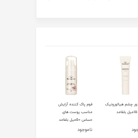
ور چشم هیالورونیک
فوم پاک کننده آرایش
سشوار 1200وات تاشو
مناسب پوست های
کوئین مدل HD320
حساس 50میل بلفامد
ود
ناموجود
ناموجود