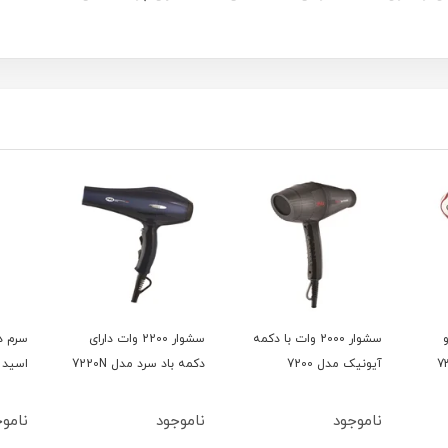
و
سشوار 2000 وات با دکمه
سشوار 2200 وات دارای
سرم د
آیونیک مدل 7200
دکمه باد سرد مدل 7220N
اسید 15میل بلفامد
ناموجود
ناموجود
ناموج