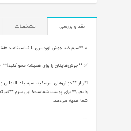
نقد و بررسی
مشخصات
# **سرم ضد جوش اوردینری با نیاسینامید 10% و زینک 1% ✨**
✅ **جوش‌هایتان را برای همیشه محو کنید!**
واقعی** برای پوست شماست! این سرم **قدرتمن
شما هدیه می‌دهد.
---