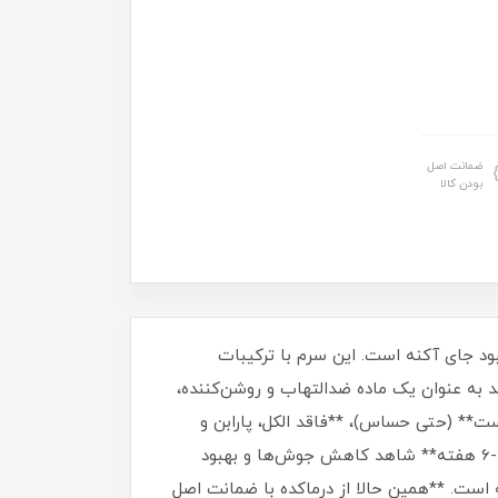
ضمانت اصل
بودن کالا
 جوش، کنترل چربی و بهبود جای آکنه است. این سرم با ترکیبات
د به عنوان یک ماده ضدالتهاب و روشن‌کننده،
ت** (حتی حساس)، **فاقد الکل، پارابن و
عطر**، با فرمولی سبک که به سرعت جذب می‌شود. برای نتایج مطلوب، **روزانه 2-3 قطره** استفاده کنید و پس از **4-6 هفته** شاهد کاهش جوش‌ها و بهبود
 است. **همین حالا از درماکده با ضمانت اصل