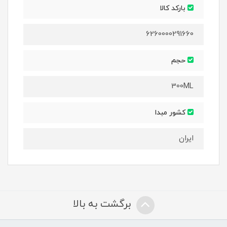
بارکد کالا
6260000291660
حجم
300ML
کشور مبدا
ایران
برگشت به بالا