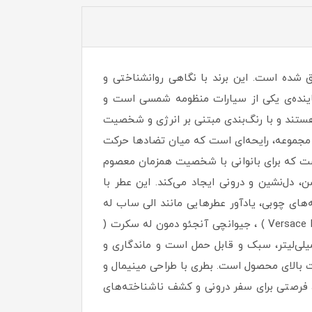
ه خلق شده است. این برند با نگاهی روانشناختی و
نماینده‌ی یکی از سیارات منظومه شمسی است و
 هستند و با رنگ‌بندی مبتنی بر انرژی و شخصیت
تا نسل جوان را به کشف ابعاد مختلف شخصیت خود تشویق کنند.عطر زنانه زمین (Earth) از این مجموعه، رایحه‌ای است که میان تضادها حرکت
 است که برای بانوانی با شخصیت همزمان معصوم
 دل‌نشین و درونی ایجاد می‌کند. این عطر با
ه‌های چوبی، یادآور عطرهایی مانند الی ساب له
پارفوم (Elie Saab Le Parfum) ، دیور جادور لومیر ( Dior J’adore Lumiere ) ، ورساچه برایت کریستال ( Versace Bright Crystal ) ، جیوانچی آنجئو دمون له سکرت (
Givenchy Ange Ou Demon Le  )است.عطر زمین از برند گلکسیوم (Galaxium)با غلظت 25 درصد و حجم 50 میلی‌لیتر، سبک و قابل حمل است و ماندگاری و
یت بالای محصول است. بطری با طراحی مینیمال و
ر، فرصتی برای سفر درونی و کشف ناشناخته‌های