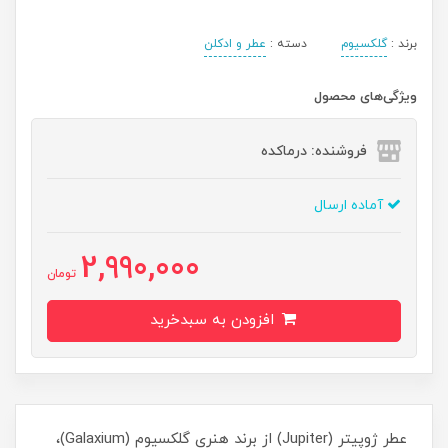
برند :
گلکسیوم
دسته :
عطر و ادکلن
ویژگی‌های محصول
فروشنده: درماکده
آماده ارسال
2,990,000
تومان
افزودن به سبدخرید
عطر ژوپیتر (Jupiter) از برند هنری گلکسیوم (Galaxium)،