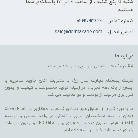
شنبه تا پنج شنبه ، از ساعت 9 الی 17 پاسخگوی شما
هستیم
شماره تماس:
02191093949
آدرس ایمیل:
sale@dermakade.com
درباره ما
## درماکده: سلامتی و زیبایی از ریشه طبیعت
شرکت پیشگام تجارت سان رخ، با مدیریت آقای جاوید صاغری، با
بیش از یک دهه تجربه، در زمینه تولید محصولات با کیفیت و بدون
ضرر برای مراقبت از پوست و مو فعالیت می کند.
ما با بهره گیری از سلول های بنیادی گیاهی، همکاری با Clivent-Lab
آلمان و تیم متخصصان ایرانی و آلمانی در واحد تحقیق و توسعه
(R&D)، فرمولاسیون منحصر به فردی بر پایه CBD Oil و بدون سولفات
را برای محصولات خود توسعه داده ایم.