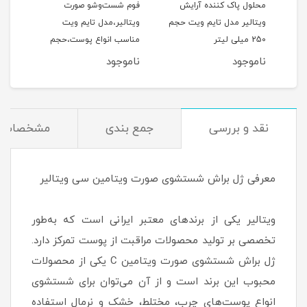
محلول پاک کننده آرایش
فوم شست‌وشو صورت
فوم
ویتالیر مدل تایم ویت حجم
ویتالیر،مدل تایم ویت
250 میلی لیتر
مناسب انواع پوست،حجم
منا
کدر و مستعد لک، حجم 200
150 میلی‌لیتر
خشک،حجم
ناموجود
ناموجود
نام
نقد و بررسی
جمع بندی
مشخصات
معرفی ژل براش شستشوی صورت ویتامین سی ویتالیر
ویتالیر یکی از برندهای معتبر ایرانی است که به‌طور
تخصصی بر تولید محصولات مراقبت از پوست تمرکز دارد.
ژل براش شستشوی صورت ویتامین C یکی از محصولات
محبوب این برند است و از آن می‌توان برای شستشوی
انواع پوست‌های چرب، مختلط، خشک و نرمال استفاده