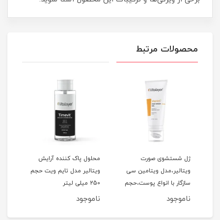
محصولات مرتبط
ژل شستشوی صورت
محلول پاک کننده آرایش
فوم
ویتالیر،مدل ویتامین سی
ویتالیر مدل تایم ویت حجم
ویتا
سازگار با انواع پوست،حجم
250 میلی لیتر
مناس
کدر و مستعد لک، حجم 200
200 میلی‌لیتر
150 میلی‌لیتر
ناموجود
ناموجود
نام