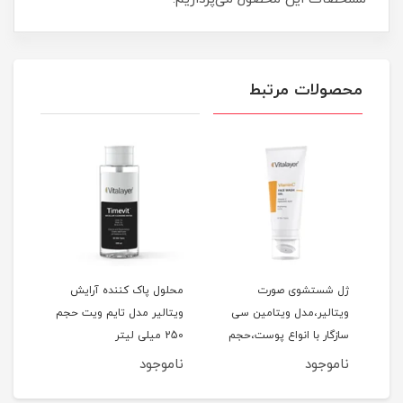
محصولات مرتبط
ژل شستشوی صورت
محلول پاک کننده آرایش
فوم
ویتالیر،مدل ویتامین سی
ویتالیر مدل تایم ویت حجم
ویتا
سازگار با انواع پوست،حجم
250 میلی لیتر
مناس
کدر و مستعد لک، حجم 200
200 میلی‌لیتر
150 میلی‌لیتر
ناموجود
ناموجود
نام