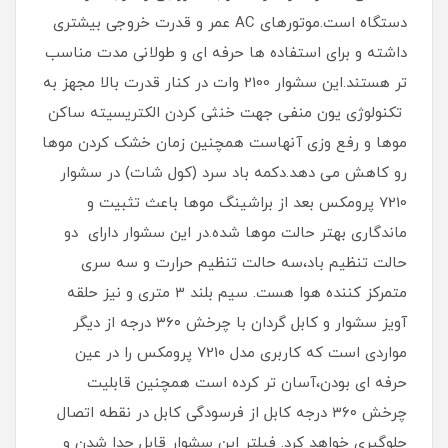
دستگاه است.موتورهای AC عمر و قدرت خروجی بیشتری
داشته و برای استفاده ها حرفه ای و طولانی مدت مناسب
تر هستند.این سشوار 2100 وات در کنار قدرت بالا مجهز به
تکنولوژی یون منفی جهت خنثی کردن الکتریسیته ساکن
موها و رفع وزی آنهاست همچنین زمان خشک کردن موها
رو کاهش می دهد.دکمه باد سرد (کول شات) در سشوار
7210 پرومکس بعد از براشینگ موها باعث تثبیت و
ماندگاری بهتر حالت موها شده.در این سشوار دارای دو
حالت تنظیم باد،سه حالت تنظیم حرارت و سه سری
متمرکز کننده هوا هست. سیم بلند 3 متری و نیز حلقه
آویز سشوار و کابل گردان با چرخش ۳۶۰ درجه از دیگر
مواردی است که کاربری مدل 7210 پرومکس را در عین
حرفه ای بودن،آسان تر کرده است همچنین قابلیت
چرخش ۳۶۰ درجه کابل از فرسودگی کابل در نقطه اتصال
جلوگیری خواهد کرد. فیلتر این سشوار قابل جدا شدن و