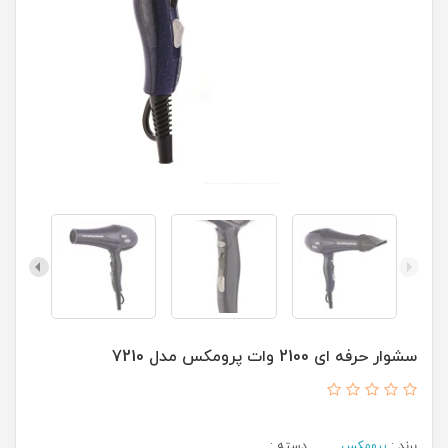
سشوار حرفه ای 2100 وات پرومکس مدل 7210
برند :
پرومکس
دسته :