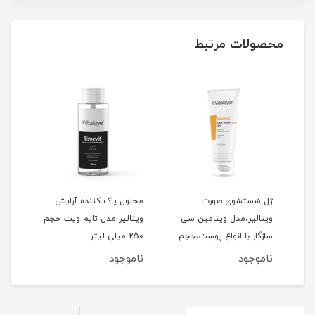
محصولات مرتبط
ژل شستشوی صورت
محلول پاک کننده آرایش
فوم
ویتالیر،مدل ویتامین سی
ویتالیر مدل تایم ویت حجم
ویتا
سازگار با انواع پوست،حجم
250 میلی لیتر
مناس
کدر و مستعد لک، حجم 200
200 میلی‌لیتر
150 میلی‌لیتر
ناموجود
ناموجود
نام