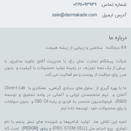
شماره تماس:
02191093949
آدرس ایمیل:
sale@dermakade.com
درباره ما
## درماکده: سلامتی و زیبایی از ریشه طبیعت
شرکت پیشگام تجارت سان رخ، با مدیریت آقای جاوید صاغری، با
بیش از یک دهه تجربه، در زمینه تولید محصولات با کیفیت و بدون
ضرر برای مراقبت از پوست و مو فعالیت می کند.
ما با بهره گیری از سلول های بنیادی گیاهی، همکاری با Clivent-Lab
آلمان و تیم متخصصان ایرانی و آلمانی در واحد تحقیق و توسعه
(R&D)، فرمولاسیون منحصر به فردی بر پایه CBD Oil و بدون سولفات
را برای محصولات خود توسعه داده ایم.
ثمره این تلاش ها، تولید شامپوها و شوینده های نسل پنجم با نام
تجاری پرو استم سل (PRO STEM CELL) و
پدور (PEDOR)
است که