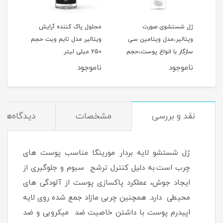
ژل شستشوی صورت
محلول پاک کننده آرایش
فوم
ویتالیر،مدل ویتامین سی
ویتالیر مدل تایم ویت حجم
ویتا
سازگار با انواع پوست،حجم
250 میلی لیتر
مناس
کدر و مستعد لک، حجم 200
200 میلی‌لیتر
150 میلی‌لیتر
ناموجود
ناموجود
نام
نقد و بررسی
مشخصات
دیدگاه‌ها
ژل شستشو لایه بردار مورینگا مناسب پوست های
چرب است.به دلیل کنترل ترشح سبوم و جلوگیری از
ایجاد جوش، عملکرد پاکسازی پوست از آلودگی های
محیطی دارد. همچنین چربی مازاد جمع شده روی لایه
اپیدرم پوست با داشتن خاصیت ضد میکروبی و ضد