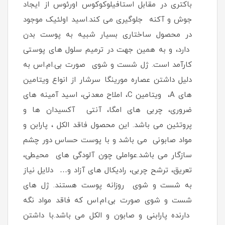
باکتری در مقابل استافیلوکوکوس اورئوس از ایجاد
جوش و آکنه جلوگیری می کند.اسید اولئیک موجود
در محصول ساختاری بسیار شبیه به پوست بدن
دارد، و به همین جهت در ترمیم سلول های پوستی
کارآمد است. ژل شست و شوی صورت بی.ام.اس به
دلیل داشتن عصاره مورینگا سرشار از انواع ویتامین
های A، ویتامین C، املاح معدنی، اسید آمینه های
ضروری، چربی های امگا، آنتی آکسیدان ها و
پروتئین می باشد. این محصول فاقد الکل ، پارابن و
مواد صابونی می باشد و با پوست حساس دور چشم
سازگار می باشد.عواملی چون آلودگی های محیطی،
تعریق، ترشح چربی، رادیکال های آزاد و… دلایل نیاز
به شست و شوی روزانه پوست هستند. ژل های
شست و شوی صورت بی.ام.اس که فاقد مواد نگه
دارنده پارابنی و صابون و الکل می باشد.با داشتن