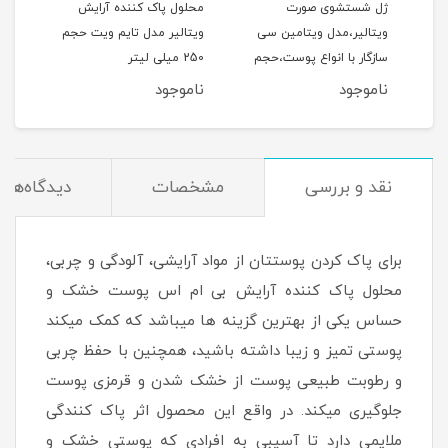
ژل شستشوی صورت
محلول پاک کننده آرایش
فوم
ویتالیر،مدل ویتامین سی
ویتالیر مدل تایم ویت حجم
ویتا
سازگار با انواع پوست،حجم
250 میلی لیتر
مناس
کدر و مستعد لک، حجم 200
200 میلی‌لیتر
150 میلی‌لیتر
ناموجود
ناموجود
نام
نقد و بررسی
مشخصات
دیدگاه‌ها
برای پاک کردن پوستتان از مواد آرایشی، آلودگی و چربی،
محلول پاک کننده آرایش بی ام اس پوست خشک و
حساس یکی از بهترین گزینه ها میباشد که کمک میکند
پوستی تمیز و زیبا داشته باشید، همچنین با حفظ چربی
و رطوبت طبیعی پوست از خشک شدن و قرمزی پوست
جلوگیری میکند. در واقع این محصول اثر پاک کنندگی
ملایمی دارد تا آسیبی به افرادی که پوستی خشک و