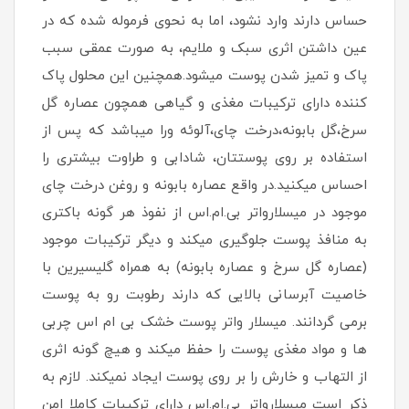
حساس دارند وارد نشود، اما به نحوی فرموله شده که در
عین داشتن اثری سبک و ملایم، به صورت عمقی سبب
پاک و تمیز شدن پوست میشود.همچنین این محلول پاک
کننده دارای ترکیبات مغذی و گیاهی همچون عصاره گل
سرخ،گل بابونه،درخت چای،آلوئه ورا میباشد که پس از
استفاده بر روی پوستتان، شادابی و طراوت بیشتری را
احساس میکنید.در واقع عصاره بابونه و روغن درخت چای
موجود در میسلارواتر بی.ام.اس از نفوذ هر گونه باکتری
به منافذ پوست جلوگیری میکند و دیگر ترکیبات موجود
(عصاره گل سرخ و عصاره بابونه) به همراه گلیسیرین با
خاصیت آبرسانی بالایی که دارند رطوبت رو به پوست
برمی گردانند. میسلار واتر پوست خشک بی ام اس چربی
ها و مواد مغذی پوست را حفظ میکند و هیچ گونه اثری
از التهاب و خارش را بر روی پوست ایجاد نمیکند. لازم به
ذکر است میسلارواتر بی.ام.اس دارای ترکیبات کاملا امن