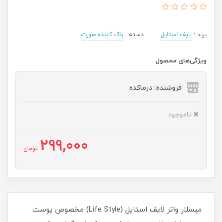
برند :
لایف استایل
دسته :
پاک کننده صورت
ویژگی‌های محصول
فروشنده: درماکده
ناموجود
299,000
تومان
میسلار واتر لایف استایل (Life Style) مخصوص پوست