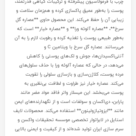
چرب با فرمولاسیون پیشرفته و ترکیبات گیاهی قدرتمند،
پوست را به‌طور عمیق پاکسازی کرده و هم‌زمان سلامت و
زیبایی آن را حفظ می‌کند. این محصول حاوی **عصاره گل
سرخ**، **عصاره آلوئه ورا** و **عصاره خیار** است که
به‌طور طبیعی پوست را تغذیه کرده و رطوبت لازم را به آن
می‌رسانند. عصاره گل سرخ با ویتامین C و
آنتی‌اکسیدان‌ها، جوش و لک‌های پوستی را کاهش
می‌دهد، در حالی که عصاره آلوئه ورا با حذف سلول‌های
مرده پوست، کلاژن‌سازی و بازسازی سلولی را تقویت
می‌کند. عصاره خیار نیز طراوت و لطافت بی‌نظیری به
پوست می‌بخشد. این میسلار واتر فاقد مواد مضر مانند
پارابن، دی‌اکسان و سولفات است و از نگهدارنده‌های ایمن
مانند **ایزوتیازولینون** استفاده می‌کند. محصولات لایف
استایل در لابراتوار تخصصی موسسه تحقیقات واکسن و
سرم سازی ایران تولید شده‌اند و از کیفیت و ایمنی بالایی