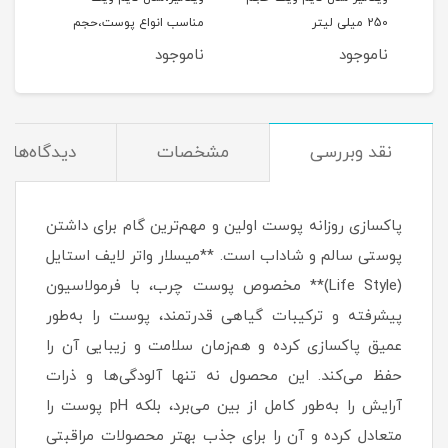
م
250 میلی لیتر
مناسب انواع پوست،حجم
منا
150 میلی‌لیتر
خشک،حجم
ناموجود
ناموجود
نام
نقد وبررسی
مشخصات
دیدگاه‌ها
پاکسازی روزانه پوست اولین و مهم‌ترین گام برای داشتن
پوستی سالم و شاداب است. **میسلار واتر لایف استایل
(Life Style)** مخصوص پوست چرب، با فرمولاسیون
پیشرفته و ترکیبات گیاهی قدرتمند، پوست را به‌طور
عمیق پاکسازی کرده و هم‌زمان سلامت و زیبایی آن را
حفظ می‌کند. این محصول نه تنها آلودگی‌ها و ذرات
آرایش را به‌طور کامل از بین می‌برد، بلکه pH پوست را
متعادل کرده و آن را برای جذب بهتر محصولات مراقبتی