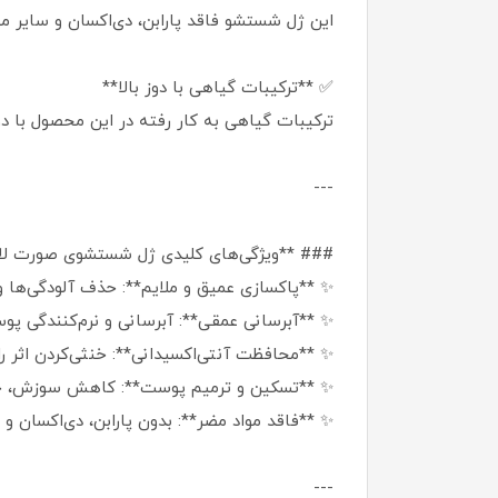
این ژل شستشو فاقد پارابن، دی‌اکسان و سایر
✅ **ترکیبات گیاهی با دوز بالا**
ترکیبات گیاهی به کار رفته در این محصول با د
---
### **ویژگی‌های کلیدی ژل شستشوی صورت ل
✨ **پاکسازی عمیق و ملایم**: حذف آلودگی‌ها 
✨ **آبرسانی عمقی**: آبرسانی و نرم‌کنندگی پوس
✨ **محافظت آنتی‌اکسیدانی**: خنثی‌کردن اثر راد
✨ **تسکین و ترمیم پوست**: کاهش سوزش، خارش
✨ **فاقد مواد مضر**: بدون پارابن، دی‌اکسان 
---