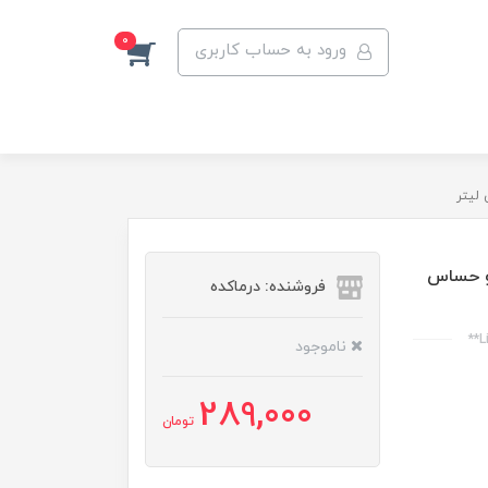
0
ورود به حساب کاربری
و حساس
فروشنده: درماکده
ناموجود
289,000
تومان