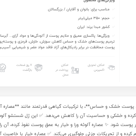
ویژگی‌های محصول
مناسب برای: بانوان و آقایان / بزرگسالان
حجم: ۳۵۰ میلی‌لیتر
کشور مبدا برند: ایران
ویژگی‌ها: پاکسازی عمیق و ملایم پوست از آلودگی‌ها و مواد آرای... آبرس
ترمیم پوست‌های خشک و حساس کاهش سوزش، خارش، قرمزی و پوسته‌پ
پوست محافظت در برابر رادیکال‌های آزاد فاقد مواد مضر و شیمیایی آسیب‌
امکان تحویل
امکان
۷ روز ضمانت
اکسپرس
پرداخت در
بازگشت
محل
 کرده و خشکی و حساسیت آن را کاهش می‌دهد. ✅ این ژل شستشو آلودگ
وست شود. ✨ عصاره آلوئه ورا و خیار به عمق پوست نفوذ کرده، آن را آ
 حالی که ویتامین B5 پوست را نرم کرده و از تحریکات جزئی جلوگیری می‌کند. ✅ عصاره خیار ب