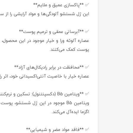
✅ **پاکسازی عمیق و ملایم**
این ژل شستشو آلودگی‌ها و مواد آرایشی را ا
✅ **آبرسانی عمقی و ترمیم پوست**
عصاره آلوئه ورا و خیار موجود در این محصول، 
پوست کمک می‌کنند.
✅ **محافظت در برابر رادیکال‌های آزاد**
عصاره خیار با خاصیت آنتی‌اکسیدانی خود، اثر ر
✅ **ویتامین B5 (دکسپنتنول): تسکین و نرم‌کنندگی**
ویتامین B5 موجود در این ژل شستشو، 
اگزما ایده‌آل می‌کند.
✅ **فاقد مواد مضر و شیمیایی**