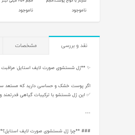
ار با انواع پوست‌های
سازگار با انواع پوست،حجم
حجم 250 میلی لیتر
 و مستعد لک، حجم
200 میلی‌لیتر
وجود
ناموجود
ناموجود
تر
نقد و بررسی
مشخصات
✨ **ژل شستشوی صورت لایف استایل: مراقبت
اگر پوست خشک و حساسی دارید که مستعد سوز
✅ این ژل شستشو با ترکیبات گیاهی قدرتمند و
---
### **چرا ژل شستشوی صورت لایف استایل؟*