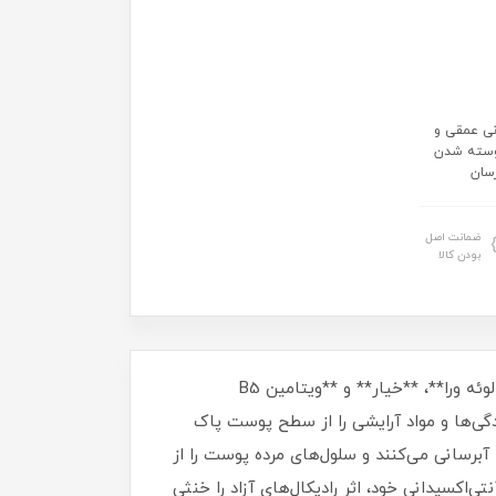
انی عمقی و
وسته شدن
رسان
ضمانت اصل
بودن کالا
✨ **ژل شستشوی صورت لایف استایل مخصوص پوست خشک و حساس**، با ترکیبات گیاهی قدرتمند مانند **عصاره آلوئه ورا**، **خیار** و **ویتامین B5
ی‌ها و مواد آرایشی را از سطح پوست پاک
برسانی می‌کنند و سلول‌های مرده پوست را از
ا خاصیت آنتی‌اکسیدانی خود، اثر رادیکال‌های آزاد را خنثی