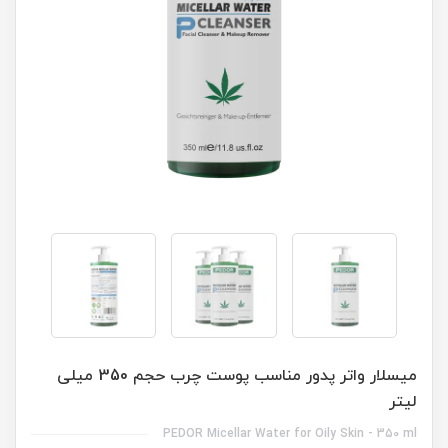
میسلار واتر پدور مناسب پوست چرب حجم 350 میلی
لیتر
PEDOR Micellar Water for Oily Skin - 350 ml