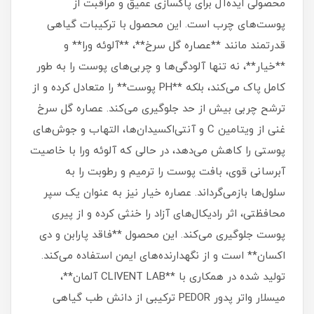
محصولی ایده‌آل برای پاکسازی عمیق و مراقبت از
پوست‌های چرب است. این محصول با ترکیبات گیاهی
قدرتمند مانند **عصاره گل سرخ**، **آلوئه ورا** و
**خیار**، نه تنها آلودگی‌ها و چربی‌های پوست را به طور
کامل پاک می‌کند، بلکه **PH پوست** را متعادل کرده و از
ترشح چربی بیش از حد جلوگیری می‌کند. عصاره گل سرخ
غنی از ویتامین C و آنتی‌اکسیدان‌ها، التهاب و جوش‌های
پوستی را کاهش می‌دهد، در حالی که آلوئه ورا با خاصیت
آبرسانی قوی، بافت پوست را ترمیم و رطوبت را به
سلول‌ها بازمی‌گرداند. عصاره خیار نیز به عنوان یک سپر
محافظتی، اثر رادیکال‌های آزاد را خنثی کرده و از پیری
پوست جلوگیری می‌کند. این محصول **فاقد پارابن و دی
اکسان** است و از نگهدارنده‌های ایمن استفاده می‌کند.
تولید شده در همکاری با **CLIVENT LAB آلمان**،
میسلار واتر پدور PEDOR ترکیبی از دانش طب گیاهی