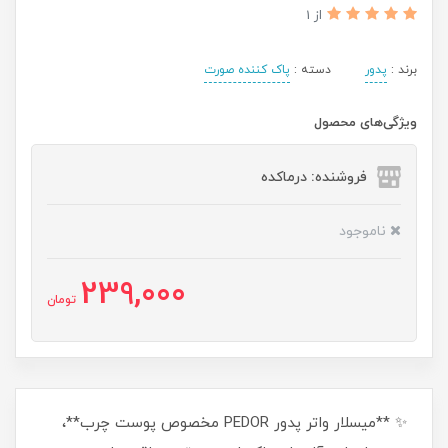
از 1
برند :
پدور
دسته :
پاک کننده صورت
ویژگی‌های محصول
فروشنده: درماکده
ناموجود
239,000
تومان
✨ **میسلار واتر پدور PEDOR مخصوص پوست چرب**،