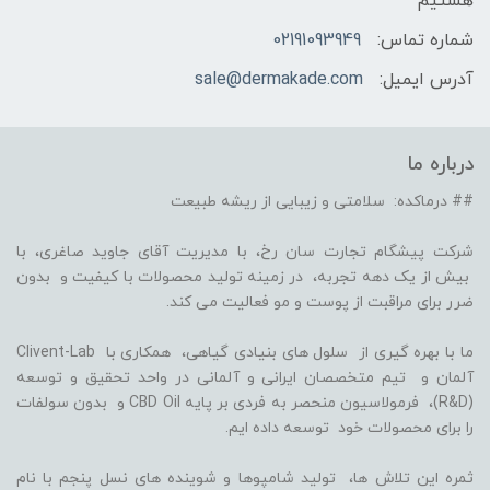
هستیم
شماره تماس:
02191093949
آدرس ایمیل:
sale@dermakade.com
درباره ما
## درماکده: سلامتی و زیبایی از ریشه طبیعت
شرکت پیشگام تجارت سان رخ، با مدیریت آقای جاوید صاغری، با
بیش از یک دهه تجربه، در زمینه تولید محصولات با کیفیت و بدون
ضرر برای مراقبت از پوست و مو فعالیت می کند.
ما با بهره گیری از سلول های بنیادی گیاهی، همکاری با Clivent-Lab
آلمان و تیم متخصصان ایرانی و آلمانی در واحد تحقیق و توسعه
(R&D)، فرمولاسیون منحصر به فردی بر پایه CBD Oil و بدون سولفات
را برای محصولات خود توسعه داده ایم.
ثمره این تلاش ها، تولید شامپوها و شوینده های نسل پنجم با نام