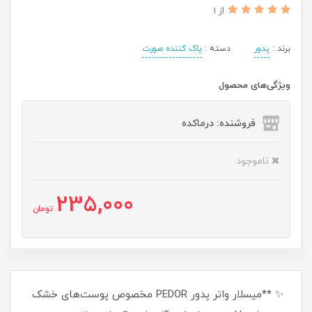
از 1
برند :
پدور
دسته :
پاک کننده صورت
ویژگی‌های محصول
فروشنده: درماکده
ناموجود
235,000
تومان
✨ **میسلار واتر پدور PEDOR مخصوص پوست‌های خشک