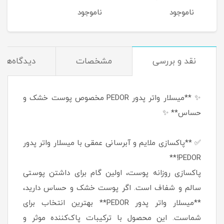
کدر و مستعد لک، حجم 200
200 میلی‌لیتر
150 میلی‌لیتر
ناموجود
ناموجود
نام
نقد و بررسی
مشخصات
دیدگاه‌ها
✨ **میسلار واتر پدور PEDOR مخصوص پوست خشک و
حساس** ✨
✅ **پاکسازی ملایم و آبرسانی عمقی با میسلار واتر پدور
PEDOR!**
پاکسازی روزانه پوست، اولین گام برای داشتن پوستی
سالم و شفاف است. اگر پوست خشک و حساس دارید،
**میسلار واتر پدور PEDOR** بهترین انتخاب برای
شماست. این محصول با ترکیبات پاک‌کننده موثر و