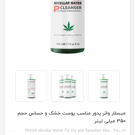
میسلار واتر پدور مناسب پوست خشک و حساس حجم
350 میلی لیتر
PEDOR Micellar Water for Dry and Sensitive Skin - 350 ml