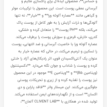
و حساس**، محصولی ایده‌آل برای پاکسازی ملایم و
آبرسانی عمقی پوست است. این محصول با ترکیبات موثر
و گیاهی مانند **عصاره آلوئه ورا** و **خیار**، نه تنها
آلودگی‌ها و ذرات آرایش را به طور کامل از پوست پاک
می‌کند، بلکه **PH پوست** را متعادل کرده و خشکی،
کدری، خارش، قرمزی و سوزش پوست را برطرف می‌کند.
عصاره آلوئه ورا با خاصیت آبرسانی و ضد التهابی، پوست
را تسکین و ترمیم می‌کند، در حالی که عصاره خیار به
عنوان یک آنتی‌اکسیدان قوی، اثر رادیکال‌های آزاد را خنثی
کرده و پوست را شاداب و جوان نگه می‌دارد. **دکسپنتنول
(ویتامین B5)** و **ویتامین E** موجود در این محصول
نیز پوست را تغذیه کرده و از زبری و تحریکات پوستی
جلوگیری می‌کنند. این میسلار واتر **فاقد پارابن و دی
اکسان** است و از نگهدارنده‌های ایمن استفاده می‌کند.
تولید شده در همکاری با **CLIVENT LAB آلمان**،