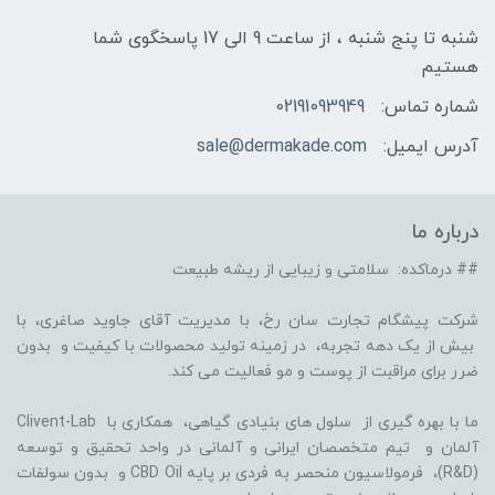
شنبه تا پنج شنبه ، از ساعت 9 الی 17 پاسخگوی شما
هستیم
شماره تماس:
02191093949
آدرس ایمیل:
sale@dermakade.com
درباره ما
## درماکده: سلامتی و زیبایی از ریشه طبیعت
شرکت پیشگام تجارت سان رخ، با مدیریت آقای جاوید صاغری، با
بیش از یک دهه تجربه، در زمینه تولید محصولات با کیفیت و بدون
ضرر برای مراقبت از پوست و مو فعالیت می کند.
ما با بهره گیری از سلول های بنیادی گیاهی، همکاری با Clivent-Lab
آلمان و تیم متخصصان ایرانی و آلمانی در واحد تحقیق و توسعه
(R&D)، فرمولاسیون منحصر به فردی بر پایه CBD Oil و بدون سولفات