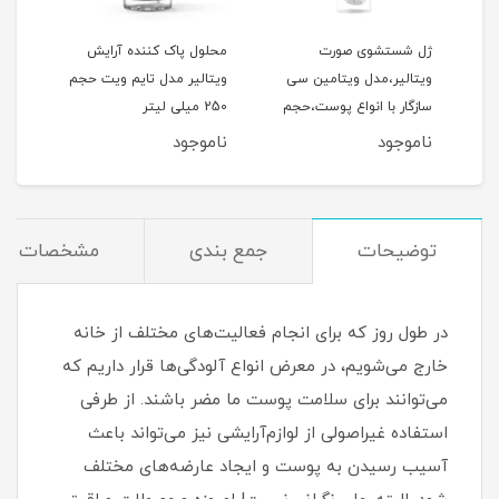
ژل شستشوی صورت
محلول پاک کننده آرایش
فوم
ویتالیر،مدل ویتامین سی
ویتالیر مدل تایم ویت حجم
ویتا
سازگار با انواع پوست،حجم
250 میلی لیتر
مناس
کدر و مستعد لک، حجم 200
200 میلی‌لیتر
150 میلی‌لیتر
ناموجود
ناموجود
نام
توضیحات
جمع بندی
مشخصات
در طول روز که برای انجام فعالیت‌های مختلف از خانه
خارج می‌شویم، در معرض انواع آلودگی‌ها قرار داریم که
می‌توانند برای سلامت پوست ما مضر باشند. از طرفی
استفاده غیراصولی از لوازم‌آرایشی نیز می‌تواند باعث
آسیب رسیدن به پوست و ایجاد عارضه‌های مختلف