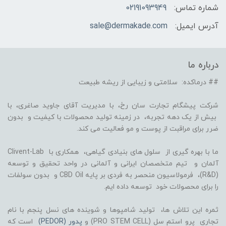
شماره تماس:
02191093949
آدرس ایمیل:
sale@dermakade.com
درباره ما
## درماکده: سلامتی و زیبایی از ریشه طبیعت
شرکت پیشگام تجارت سان رخ، با مدیریت آقای جاوید صاغری، با
بیش از یک دهه تجربه، در زمینه تولید محصولات با کیفیت و بدون
ضرر برای مراقبت از پوست و مو فعالیت می کند.
ما با بهره گیری از سلول های بنیادی گیاهی، همکاری با Clivent-Lab
آلمان و تیم متخصصان ایرانی و آلمانی در واحد تحقیق و توسعه
(R&D)، فرمولاسیون منحصر به فردی بر پایه CBD Oil و بدون سولفات
را برای محصولات خود توسعه داده ایم.
ثمره این تلاش ها، تولید شامپوها و شوینده های نسل پنجم با نام
تجاری پرو استم سل (PRO STEM CELL) و
پدور (PEDOR)
است که