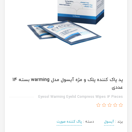
پد پاک کننده پلک و مژه آیسول مدل warming بسته 14
عددی
Eyesol Warming Eyelid Compress Wipes 14 Pieces
برند :
آیسول
دسته :
پاک کننده صورت