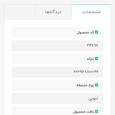
مشخصات
دیدگاه‌ها
کد محصول:
34698
بارکد :
6269128800099
نوع محفظه:
تیوپی
بافت محصول: