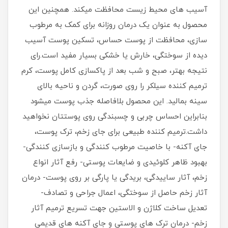
آسیب های محیط زیست محافظت می‎کند. همچنین این
محصول به عنوان یک درمان روزانه برای کمک به مرطوب
سازی، محافظت از پوست حساس، تسکین پوست آسیب
دیده از سوختگی، خارش یا خشکی بسیار مفید است.رای
نتیجه بهتر، صبح و شب بعد از پاکسازی کامل پوست، کرم
ترمیم کننده سیلکر را روی صورت، گردن و ناحیه بالای
سینه بمالید. این محصول بلافاصله جذب پوست می‎شود
بنابراین احساس چربی و چسبندگی روی پوستتان نخواهید
داشت.ترمیم کننده طبیعی برای جای زخم، ترک پوست،
جای آکنه- با خاصیت مرطوب کنندگی و بازسازی کنندگی-
بهبود ظاهر کلوئیدی و ضایعات پوستی- رفع آثار انواع
زخم، آثار ساییدگی، بریدگی یا پارگی بر روی پوست- درمان
آثار زخم حاصل از سوختگی، اعمال جراحی و تصادف-
تعدیل ساخت کلاژن و الاستین جهت تسریع ترمیم آثار
زخم- درمان ترک های پوستی و جای آکنه های قدیمی