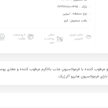
بارکد :: 6269128800365
نوع محفظه:: تیوپی
بافت محصول:: کرم
امکان تحویل
امکان
۷ روز ضمانت
اکسپرس
پرداخت در
بازگشت
محل
 مرطوب کننده با فرمولاسیون جذب بالاکرم مرطوب کننده و مغذی پو
ارای فرمولاسیون هایپو آلرژیک.