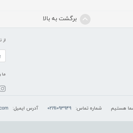
برگشت به بالا
از 
ما ر
شماره تماس:
02191093949
آدرس ایمیل:
.com