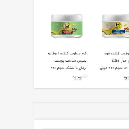
رطوب کننده قوی
کرم مرطوب کننده آووکادو
ژل کرم آبرسان بتیس
بتیس مدل extra
بتیس مناسب پوست
حاوی آلوئه ورا حجم
emolient حجم 200 میلی
نرمال تا خشک حجم 200
میلی لیتر
میلی لیتر
ود
ناموجود
ناموجود