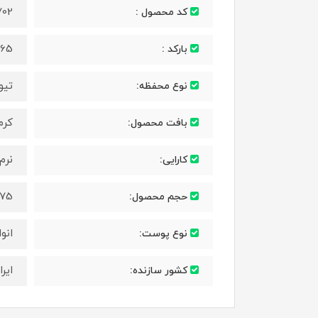
702
کد محصول :
365
بارکد :
تیو
نوع محفظه:
کرم
بافت محصول:
نرم
کارایی:
75 میل
حجم محصول:
انو
نوع پوست:
ایرا
کشور سازنده: