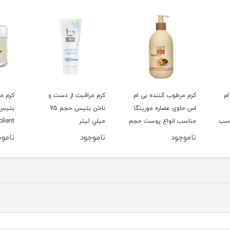
ام
کرم مرطوب کننده بی ام
کرم مراقبت از دست و
کرم م
اس حاوی عصاره مورینگا
ناخن بتيس حجم 75
PASS مناسب
مناسب انواع پوست حجم
ميلي ليتر
300
300 میلی لیتر
لیتر
ناموجود
ناموجود
ناموج