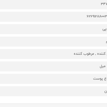
34
6269128800
پی
 کننده , مرطوب کننده
اع پوست
ن