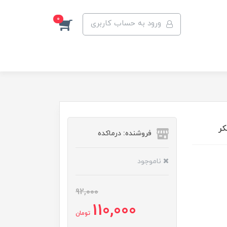
0
ورود به حساب کاربری
کر
فروشنده: درماکده
ناموجود
92,000
110,000
تومان