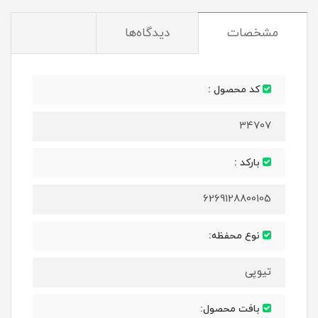
مشخصات
دیدگاه‌ها
کد محصول :
34707
بارکد :
6269128800105
نوع محفظه:
تیوپی
بافت محصول: