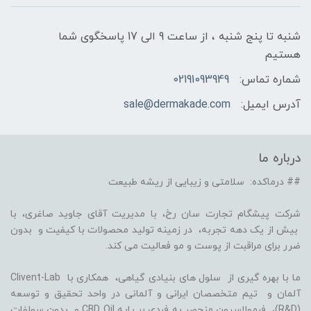
شنبه تا پنج شنبه ، از ساعت 9 الی 17 پاسخگوی شما
هستیم
شماره تماس:
02191093949
آدرس ایمیل:
sale@dermakade.com
درباره ما
## درماکده: سلامتی و زیبایی از ریشه طبیعت
شرکت پیشگام تجارت سان رخ، با مدیریت آقای جاوید صاغری، با
بیش از یک دهه تجربه، در زمینه تولید محصولات با کیفیت و بدون
ضرر برای مراقبت از پوست و مو فعالیت می کند.
ما با بهره گیری از سلول های بنیادی گیاهی، همکاری با Clivent-Lab
آلمان و تیم متخصصان ایرانی و آلمانی در واحد تحقیق و توسعه
(R&D)، فرمولاسیون منحصر به فردی بر پایه CBD Oil و بدون سولفات