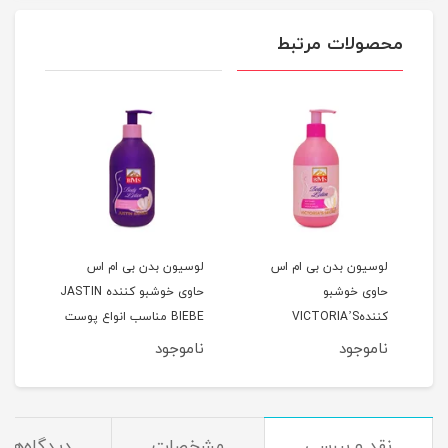
محصولات مرتبط
لوسیون بدن بی ام اس
لوسیون بدن بی ام اس
لوسی
Mont
حاوی خوشبو
حاوی خوشبو کننده JASTIN
حاوی
ست
کنندهVICTORIA’S
BIEBE مناسب انواع پوست
کریس
SECRET مناسب انواع
حجم 300 میلی لیتر
پوست حج
ناموجود
ناموجود
نام
پوست حجم 300 میلی لیتر
نقد و بررسی
مشخصات
دیدگاه‌ها