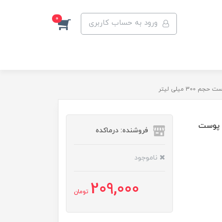
0
ورود به حساب کاربری
 میلی لیتر
ع پوست
فروشنده: درماکده
ناموجود
209,000
تومان