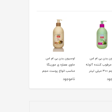
ن بدن بی ام اس
لوسیون بدن بی ام اس
کرم مرطوب کننده قوی
مرطوب کننده آلوئه
حاوی عصاره ی مورینگا
بتیس مدل extra
لی لیتر
مناسب انواع پوست حجم
emolient حجم 200 
300 میلی لیتر
لیتر
ود
ناموجود
ناموجود