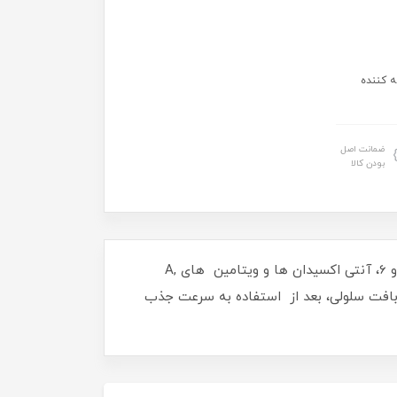
ه کننده
ضمانت اصل
بودن کالا
لوسیون بدن آووکادو بی.ام.اس به دلیل داشتن روغن آووکادو که غنی از اسید‌های چرب ضروری مانند لیستین ، امگا 3 و 6، آنتی اکسیدان ها و ویتامین های A,
ل بافت سلولی، بعد از استفاده به سرعت جذب