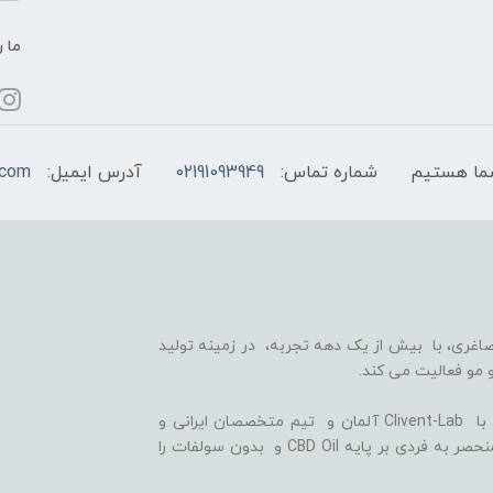
ما ر
شماره تماس:
02191093949
آدرس ایمیل:
.com
اغری، با بیش از یک دهه تجربه، در زمینه تولید
 مو فعالیت می کند.
ما با بهره گیری از سلول های بنیادی گیاهی، همکاری با Clivent-Lab آلمان و تیم متخصصان ایرانی و
آلمانی در واحد تحقیق و توسعه (R&D)، فرمولاسیون منحصر به فردی بر پایه CBD Oil و بدون سولفات را