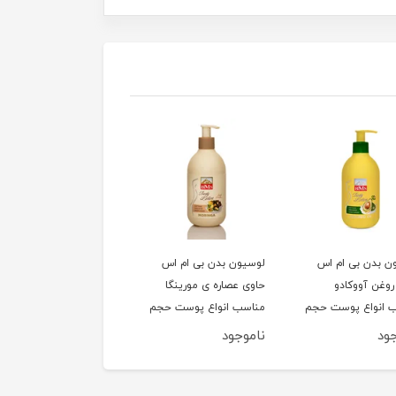
ن بدن بی ام اس
لوسیون بدن بی ام اس
کرم مرطوب کننده قوی
روغن آووکادو
حاوی عصاره ی مورینگا
بتیس مدل extra
 انواع پوست حجم
مناسب انواع پوست حجم
emolient حجم 200 
300 میلی لیتر
لیتر
ود
ناموجود
ناموجود