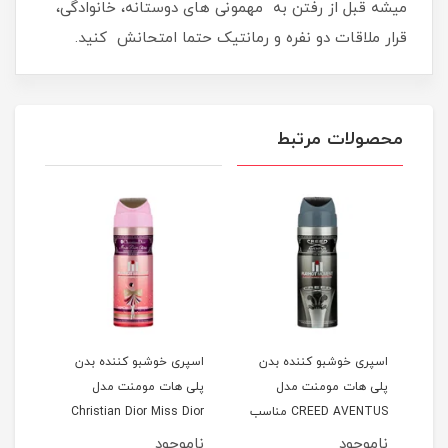
میشه قبل از رفتن به مهمونی های دوستانه، خانوادگی،
قرار ملاقات دو نفره و رمانتیک حتما امتحانش کنید.
محصولات مرتبط
اسپری خوشبو کننده بدن
اسپری خوشبو کننده بدن
اسپر
پلی هات مومنت مدل
پلی هات مومنت مدل
پلی 
CREED AVENTUS مناسب
Christian Dior Miss Dior
آقایان حجم 200 میلی لیتر
Cherie مناسب بانوان حجم
آقایان ح
ناموجود
ناموجود
نام