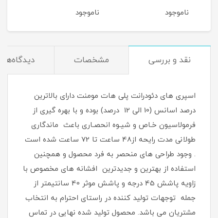
نوان
مناسب آقایان حجم 200
آقایان حجم 200 میلی لیتر
ناموجود
ناموجود
نام
میلی لیتر
200 میلی لیتر
نقد و بررسی
مشخصات
دیدگاه‌ها
اسپری های دئودرانت پلی هات مومنت دارای بالاترین
درصد اسانس (10 الی 12 درصد) بوده و با بهره گیری از
فرمولاسیون خـاص و شیـوه انحصـاری باعث ماندگاری
طولانی مدت رایحه از48 ساعت تا 72 ساعت شده است
. وجود طراحی های منحصر به فرد محصول و همچنین
استفاده از بهترین و جدیدترین افشانه های مخصوص با
زاویه پاشش 45 درجه و پاشش موثر 40 سانتیمتر از
جمله توجهات تولید کننده در راستای احترام به انتخاب
مشتریان می باشد. محصول تولید شده نهایی در تماس