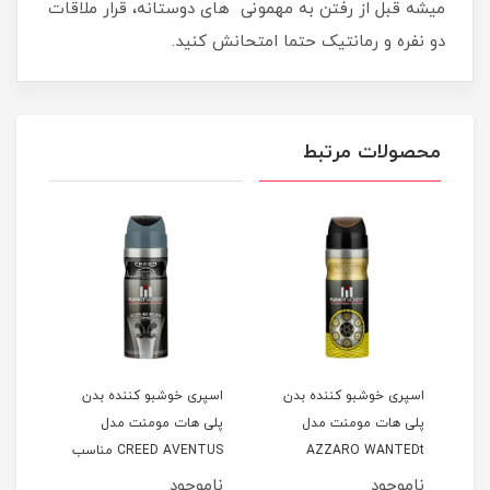
میشه قبل از رفتن به مهمونی های دوستانه، قرار ملاقات
دو نفره و رمانتیک حتما امتحانش کنید.
محصولات مرتبط
اسپری خوشبو کننده بدن
اسپری خوشبو کننده بدن
اسپر
پلی هات مومنت مدل
پلی هات مومنت مدل
پلی 
AZZARO WANTEDt
CREED AVENTUS مناسب
Dior
نوان
مناسب آقایان حجم 200
آقایان حجم 200 میلی لیتر
ناموجود
ناموجود
نام