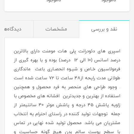
ناموجود
ناموجود
نام
میلی لیتر
200 میلی لیتر
نقد و بررسی
مشخصات
دیدگاه‌ها
اسپری های دئودرانت پلی هات مومنت دارای بالاترین
درصد اسانس (10 الی 12 درصد) بوده و با بهره گیری از
فرمولاسیون خـاص و شیـوه انحصـاری باعث ماندگاری
طولانی مدت رایحه از48 ساعت تا 72 ساعت شده است
. وجود طراحی های منحصر به فرد محصول و همچنین
استفاده از بهترین و جدیدترین افشانه های مخصوص با
زاویه پاشش 45 درجه و پاشش موثر 40 سانتیمتر از
جمله توجهات تولید کننده در راستای احترام به انتخاب
مشتریان می باشد. محصول تولید شده نهایی در تماس
با سطح پوست سالم بدن هیچ گونه حساسیت و