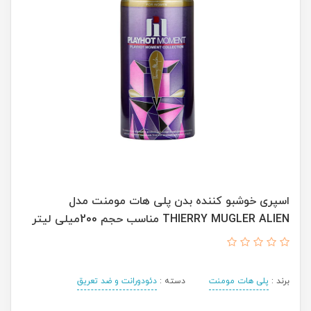
اسپری خوشبو کننده بدن پلی هات مومنت مدل
THIERRY MUGLER ALIEN مناسب حجم 200میلی لیتر
برند :
پلی هات مومنت
دسته :
دئودورانت و ضد تعریق