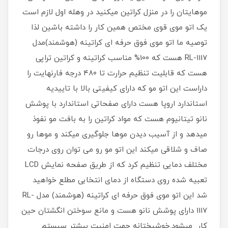
موهایتان را در منزل کراتین میکنید در وهله اول لازم است
یک اتو موی قوی مختص همین کار را داشته باشین لذا
توصیه ما اتو موی فوق حرفه ای کراتینه (هوشمند)مدل
RL-1117 هست که 100% مناسب کراتینه و کراتین تراپی
هست که قابلیت تنظیم حرارت تا ۴۸۰ درجه فارنهایت را
داراست این اتو مو که دارای کیفیتی بالا با تاییدیه
استاندارد اروپا هست دارای صفحاتی استاندارد با پوشش
نانو تیتانیوم هست که مواد کراتین را به بافت مو نفوذ
میدهد و از آسیب دیدن موها جلوگیری میکند و موها رو
صاف و شلاقی میکند این اتو مو رو می توان روی درجات
مختلف دمایی تنظیم کرد که از طریق صفحه نمایش LCD
تعبیه شده روی دستگاه از دمای انتخابی مطلع خواهید
شد این اتو موی فوق حرفه ای کراتینه (هوشمند) مدل RL-
1117 دارای پوشش نانو هست و مانع سوختن انگشتان حین
کار میشود.خوشبختانه جهت امنیت بیشتر سیستم