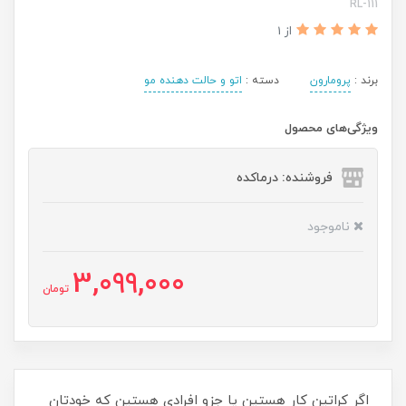
RL-111
از 1
برند :
پرومارون
دسته :
اتو و حالت دهنده مو
ویژگی‌های محصول
فروشنده: درماکده
ناموجود
3,099,000
تومان
اگر کراتین کار هستین یا جزو افرادی هستین که خودتان