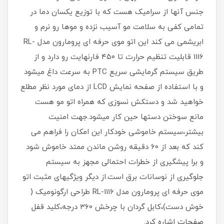
جنس آنها از سرامیک هست که با توزیع یکسان دما در
تمامی کفی به سلامت مو آسیب نزده و موها رو نرم و
ابریشمی می کند این اتو موی حرفه ای پرومارون مدل RL-
1116 قابلیت تنظیم حرارت تا ۴۵۰ فارنهایت رو دارد و از
طریق سیستم گرمایشی سریع PTC به سرعت داغ میشود
و با استفاده از صفحه نمایش LCD از دمای مورد نظر مطلع
خواهید شد و دستکش نسوزی که همراه اتو مو هست
مانع سوختن دستها حین کار میشود.جهت امنیت
بیشتر،سیستم خاموشی خودکار این امکان را فراهم می
کند که بعد از ۶۰ دقیقه روشن ماندن ممتد خاموش شود
و برا پیشگیری از خطرات احتمالی مجهز به سیستم
جلوگیری از نوسانات برق است.از دیگر ویژگیهای مثبت اتو
موی حرفه ای پرومارون مدل RL-1116 طراحی ارگونومیک (
خوش دست)،کابل گردان با چرخش ۳۶۰ درجه،کلید قفل
صفحات اشاره کرد.